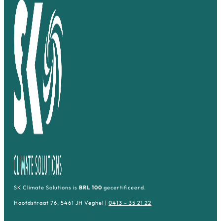
SK Climate Solutions is
BRL 100
gecertificeerd.
Hoofdstraat 76, 5461 JH Veghel |
0413 – 35 21 22