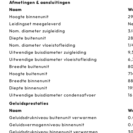
Afmetingen & aansluitingen
Naam
W
Hoogte binnenunit
2
Leidingset meegeleverd
N
Nom. diameter zuigleiding
3/
Diepte buitenunit
2
Nom. diameter vloeistofleiding
1/
Uitwendige buisdiameter zuigleiding
9,
Uitwendige buisdiameter vloeistofleiding
6,
Breedte buitenunit
8
Hoogte buitenunit
71
Breedte binnenunit
8
Diepte binnenunit
19
Uitwendige buisdiameter condensafvoer
16
Geluidsprestaties
Naam
W
Geluidsdrukniveau buitenunit verwarmen
0.
Geluidsvermogenniveau binnenunit
0.
Geluidsdrukniveau binnenunit verwarmen
30