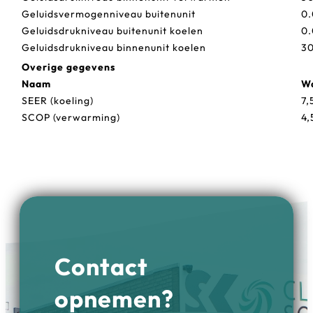
Geluidsvermogenniveau buitenunit
0.
Geluidsdrukniveau buitenunit koelen
0.
Geluidsdrukniveau binnenunit koelen
30
Overige gegevens
Naam
W
SEER (koeling)
7,
SCOP (verwarming)
4,
Contact
opnemen?