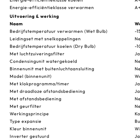
Energie-efficiëntieklasse verwarmen
A
Uitvoering & werking
Naam
W
Bedrijfstemperatuur verwarmen (Wet Bulb)
-1
Leidingset met snelkoppelingen
N
Bedrijfstemperatuur koelen (Dry Bulb)
-1
Met luchtzuiveringsfilter
Ja
Condensingunit watergekoeld
N
Binnenunit met buitenluchtaansluiting
N
Model (binnenunit)
Wa
Met klokprogramma/timer
Ja
Met draadloze afstandsbediening
Ja
Met afstandsbediening
N
Met geurfilter
N
Werkingsprincipe
Ko
Type expansie
Bu
Kleur binnenunit
Wi
Inverter gestuurd
Ja