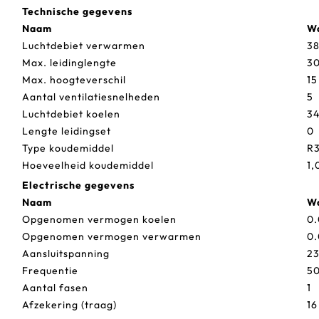
Technische gegevens
Naam
W
Luchtdebiet verwarmen
38
Max. leidinglengte
3
Max. hoogteverschil
15
Aantal ventilatiesnelheden
5
Luchtdebiet koelen
34
Lengte leidingset
0
Type koudemiddel
R
Hoeveelheid koudemiddel
1,
Electrische gegevens
Naam
W
Opgenomen vermogen koelen
0.
Opgenomen vermogen verwarmen
0.
Aansluitspanning
2
Frequentie
50
Aantal fasen
1
Afzekering (traag)
16