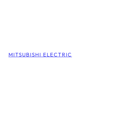
MITSUBISHI ELECTRIC
WSH-EFM50WI
ZEN DESIGN