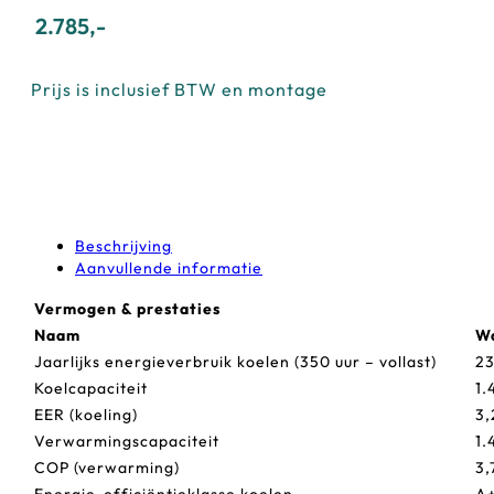
2.785
,-
Prijs is inclusief BTW en montage
Beschrijving
Aanvullende informatie
Vermogen & prestaties
Naam
W
Jaarlijks energieverbruik koelen (350 uur – vollast)
2
Koelcapaciteit
1.
EER (koeling)
3,
Verwarmingscapaciteit
1.
COP (verwarming)
3,
Energie-efficiëntieklasse koelen
A