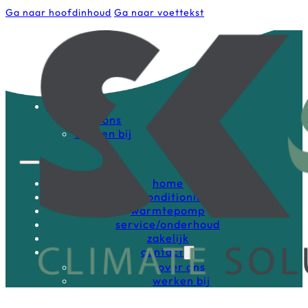
Ga naar hoofdinhoud
Ga naar voettekst
home
airconditioning
warmtepomp
service/onderhoud
zakelijk
contact
over ons
werken bij
home
airconditioning
warmtepomp
service/onderhoud
zakelijk
contact
over ons
werken bij